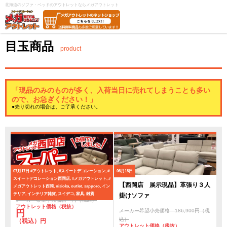
北海道のソファ・ベッドのアウトレットならメガアウトレット
目玉商品
product
「現品のみのものが多く、入荷当日に売れてしまうことも多い
ので、お急ぎください！」
●売り切れの場合は、ご了承ください。
07月17日
#アウトレット, #スイートデコレーション, #
06月18日
スイートデコレーション西岡店, #メガアウトレット, #
スーパーアウトレットセール
【西岡店 展示現品】革張り３人
メガアウトレット西岡, nisioka, outlet, sapporo, イン
テリア, インテリア雑貨, スイデコ, 家具, 雑貨
掛けソファ
メーカー希望小売価格 円（税込）
アウトレット価格（税抜）
メーカー希望小売価格 186,900円（税
円
込）
（税込）円
アウトレット価格（税抜）