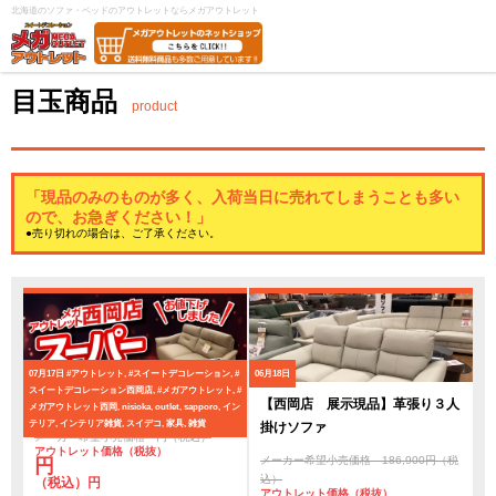
北海道のソファ・ベッドのアウトレットならメガアウトレット
目玉商品
product
「現品のみのものが多く、入荷当日に売れてしまうことも多い
ので、お急ぎください！」
●売り切れの場合は、ご了承ください。
07月17日
#アウトレット, #スイートデコレーション, #
06月18日
スイートデコレーション西岡店, #メガアウトレット, #
スーパーアウトレットセール
【西岡店 展示現品】革張り３人
メガアウトレット西岡, nisioka, outlet, sapporo, イン
テリア, インテリア雑貨, スイデコ, 家具, 雑貨
掛けソファ
メーカー希望小売価格 円（税込）
アウトレット価格（税抜）
メーカー希望小売価格 186,900円（税
円
込）
（税込）円
アウトレット価格（税抜）