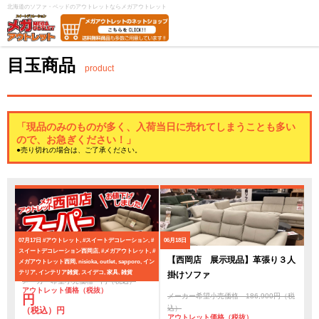
北海道のソファ・ベッドのアウトレットならメガアウトレット
目玉商品
product
「現品のみのものが多く、入荷当日に売れてしまうことも多い
ので、お急ぎください！」
●売り切れの場合は、ご了承ください。
07月17日
#アウトレット, #スイートデコレーション, #
06月18日
スイートデコレーション西岡店, #メガアウトレット, #
スーパーアウトレットセール
【西岡店 展示現品】革張り３人
メガアウトレット西岡, nisioka, outlet, sapporo, イン
テリア, インテリア雑貨, スイデコ, 家具, 雑貨
掛けソファ
メーカー希望小売価格 円（税込）
アウトレット価格（税抜）
メーカー希望小売価格 186,900円（税
円
込）
（税込）円
アウトレット価格（税抜）