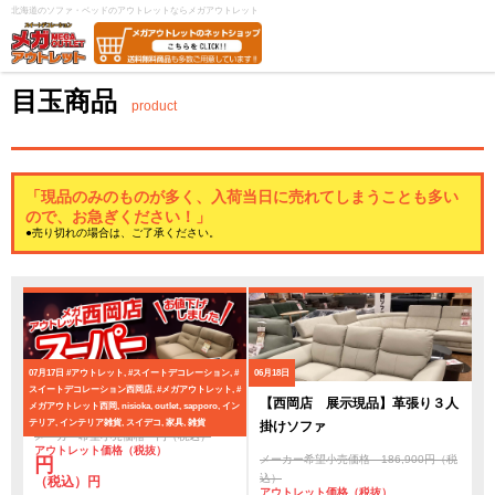
北海道のソファ・ベッドのアウトレットならメガアウトレット
目玉商品
product
「現品のみのものが多く、入荷当日に売れてしまうことも多い
ので、お急ぎください！」
●売り切れの場合は、ご了承ください。
07月17日
#アウトレット, #スイートデコレーション, #
06月18日
スイートデコレーション西岡店, #メガアウトレット, #
スーパーアウトレットセール
【西岡店 展示現品】革張り３人
メガアウトレット西岡, nisioka, outlet, sapporo, イン
テリア, インテリア雑貨, スイデコ, 家具, 雑貨
掛けソファ
メーカー希望小売価格 円（税込）
アウトレット価格（税抜）
メーカー希望小売価格 186,900円（税
円
込）
（税込）円
アウトレット価格（税抜）