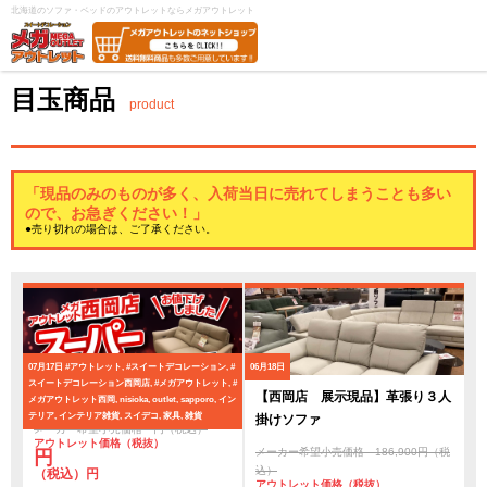
北海道のソファ・ベッドのアウトレットならメガアウトレット
目玉商品
product
「現品のみのものが多く、入荷当日に売れてしまうことも多い
ので、お急ぎください！」
●売り切れの場合は、ご了承ください。
07月17日
#アウトレット, #スイートデコレーション, #
06月18日
スイートデコレーション西岡店, #メガアウトレット, #
スーパーアウトレットセール
【西岡店 展示現品】革張り３人
メガアウトレット西岡, nisioka, outlet, sapporo, イン
テリア, インテリア雑貨, スイデコ, 家具, 雑貨
掛けソファ
メーカー希望小売価格 円（税込）
アウトレット価格（税抜）
メーカー希望小売価格 186,900円（税
円
込）
（税込）円
アウトレット価格（税抜）