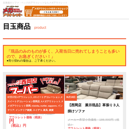
北海道のソファ・ベッドのアウトレットならメガアウトレット
目玉商品
product
「現品のみのものが多く、入荷当日に売れてしまうことも多い
ので、お急ぎください！」
●売り切れの場合は、ご了承ください。
07月17日
#アウトレット, #スイートデコレーション, #
06月18日
スイートデコレーション西岡店, #メガアウトレット, #
スーパーアウトレットセール
【西岡店 展示現品】革張り３人
メガアウトレット西岡, nisioka, outlet, sapporo, イン
テリア, インテリア雑貨, スイデコ, 家具, 雑貨
掛けソファ
メーカー希望小売価格 円（税込）
アウトレット価格（税抜）
メーカー希望小売価格 186,900円（税
円
込）
（税込）円
アウトレット価格（税抜）