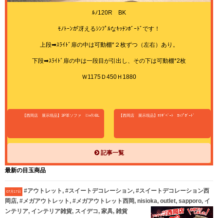
ﾙﾉ120R BK
ﾓﾉﾄｰﾝが冴えるｼﾝﾌﾟﾙなｷｯﾁﾝﾎﾞｰﾄﾞです！
上段➡ｽﾗｲﾄﾞ扉の中は可動棚*２枚ずつ（左右）あり。
下段➡ｽﾗｲﾄﾞ扉の中は一段目が引出し、その下は可動棚*2枚
Ｗ1175Ｄ450Ｈ1880
【西岡店 展示現品】3P革ソファ ﾐｼｭﾗﾝBL
【西岡店 展示現品】ｴﾘｻﾞﾍﾞｰﾄ ｶｯﾌﾟﾎﾞｰﾄﾞ
記事一覧
最新の目玉商品
#アウトレット, #スイートデコレーション, #スイートデコレーション西
07月17日
岡店, #メガアウトレット, #メガアウトレット西岡, nisioka, outlet, sapporo, イ
ンテリア, インテリア雑貨, スイデコ, 家具, 雑貨