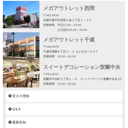
メガアウトレット西岡
〒062-0034
札幌市豊平区西岡４条３丁目１－４５
営業時間 平日11:00～19:00
土日祝日10:00～20:00
メガアウトレット千歳
〒066-0078
千歳市勇舞８丁目１－１ ちとせモール２Ｆ
営業時間 10:00～20:00
スイートデコレーション室蘭中央
〒051-0011
室蘭市中央町３丁目１－８ スーパーアークス室蘭中央店２F
営業時間 10:00～20:00
安さの理由
Q＆A
最新告知