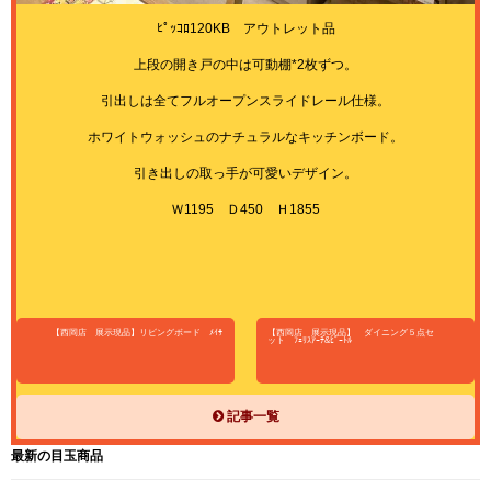
ﾋﾟｯｺﾛ120KB アウトレット品
上段の開き戸の中は可動棚*2枚ずつ。
引出しは全てフルオープンスライドレール仕様。
ホワイトウォッシュのナチュラルなキッチンボード。
引き出しの取っ手が可愛いデザイン。
Ｗ1195 Ｄ450 Ｈ1855
【西岡店 展示現品】リビングボード ﾒｲｻ
【西岡店 展示現品】 ダイニング５点セ
ット ﾌｪﾘｽｱｰﾁ&ﾋﾞｰﾄﾙ
記事一覧
最新の目玉商品