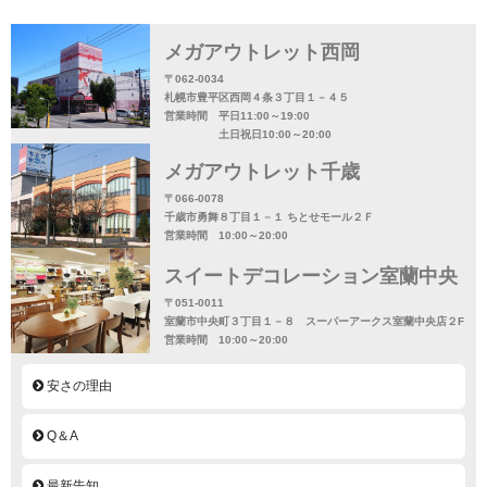
メガアウトレット西岡
〒062-0034
札幌市豊平区西岡４条３丁目１－４５
営業時間 平日11:00～19:00
土日祝日10:00～20:00
メガアウトレット千歳
〒066-0078
千歳市勇舞８丁目１－１ ちとせモール２Ｆ
営業時間 10:00～20:00
スイートデコレーション室蘭中央
〒051-0011
室蘭市中央町３丁目１－８ スーパーアークス室蘭中央店２F
営業時間 10:00～20:00
安さの理由
Q＆A
最新告知