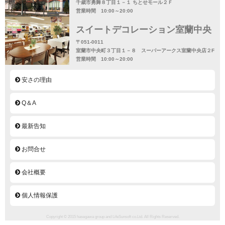
千歳市勇舞８丁目１－１ ちとせモール２Ｆ
営業時間 10:00～20:00
スイートデコレーション室蘭中央
〒051-0011
室蘭市中央町３丁目１－８ スーパーアークス室蘭中央店２F
営業時間 10:00～20:00
安さの理由
Q＆A
最新告知
お問合せ
会社概要
個人情報保護
Copyright © 2015 hasegawa group and LifeSunsoft co.Ltd. All Rights Reserved.